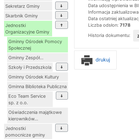
Data udostępnienia w B
Sekretarz Gminy
Informacja zaktualizow
Skarbnik Gminy
Data ostatniej aktualizac
Liczba odsłon:
7178
Jednostki
Organizacyjne Gminy
Historia dokumentu:
Gminny Ośrodek Pomocy
Społecznej
Gminny Zespół...
drukuj
Szkoły i Przedszkola
Gminny Ośrodek Kultury
Gminna Biblioteka Publiczna
Eco Team Service
sp. z o.o.
Oświadczenia majątkowe
kierowników...
Jednostki
pomocnicze gminy