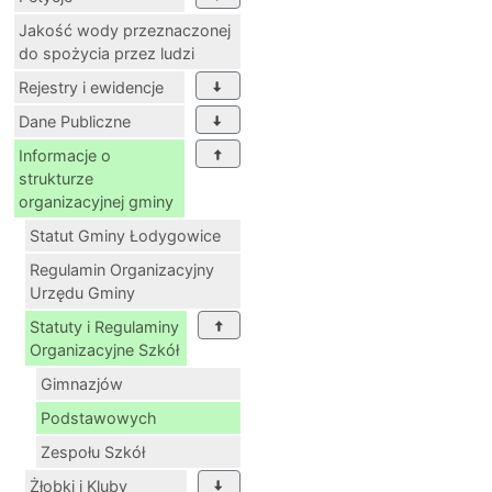
Jakość wody przeznaczonej
do spożycia przez ludzi
Rejestry i ewidencje
Dane Publiczne
Informacje o
strukturze
organizacyjnej gminy
Statut Gminy Łodygowice
Regulamin Organizacyjny
Urzędu Gminy
Statuty i Regulaminy
Organizacyjne Szkół
Gimnazjów
Podstawowych
Zespołu Szkół
Żłobki i Kluby