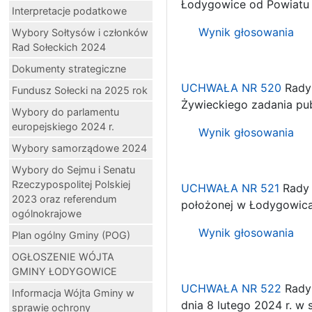
Łodygowice od Powiatu 
Interpretacje podatkowe
Wynik głosowania
Wybory Sołtysów i członków
Rad Sołeckich 2024
Dokumenty strategiczne
UCHWAŁA NR 520
Rady 
Fundusz Sołecki na 2025 rok
Żywieckiego zadania pu
Wybory do parlamentu
europejskiego 2024 r.
Wynik głosowania
Wybory samorządowe 2024
Wybory do Sejmu i Senatu
Rzeczypospolitej Polskiej
UCHWAŁA NR 521
Rady 
2023 oraz referendum
położonej w Łodygowic
ogólnokrajowe
Wynik głosowania
Plan ogólny Gminy (POG)
OGŁOSZENIE WÓJTA
GMINY ŁODYGOWICE
UCHWAŁA NR 522
Rady 
Informacja Wójta Gminy w
dnia 8 lutego 2024 r. w
sprawie ochrony