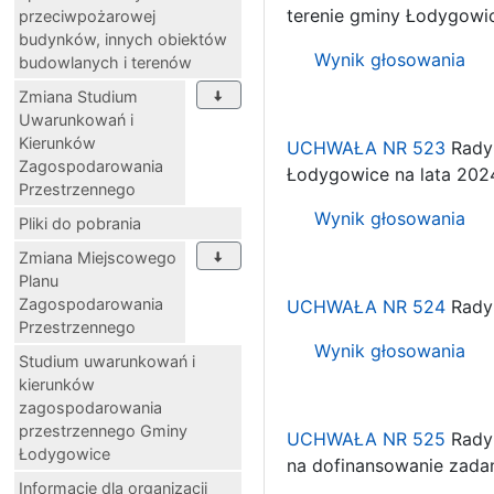
terenie gminy Łodygowi
przeciwpożarowej
budynków, innych obiektów
Wynik głosowania
budowlanych i terenów
Zmiana Studium
Uwarunkowań i
Kierunków
UCHWAŁA NR 523
Rady 
Zagospodarowania
Łodygowice na lata 202
Przestrzennego
Wynik głosowania
Pliki do pobrania
Zmiana Miejscowego
Planu
Zagospodarowania
UCHWAŁA NR 524
Rady 
Przestrzennego
Wynik głosowania
Studium uwarunkowań i
kierunków
zagospodarowania
przestrzennego Gminy
UCHWAŁA NR 525
Rady 
Łodygowice
na dofinansowanie zadań
Informacje dla organizacji