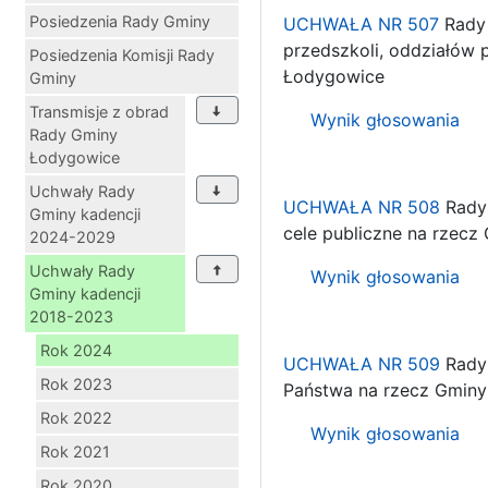
Posiedzenia Rady Gminy
UCHWAŁA NR 507
Rady 
przedszkoli, oddziałów
Posiedzenia Komisji Rady
Łodygowice
Gminy
Transmisje z obrad
Wynik głosowania
Rady Gminy
Łodygowice
Uchwały Rady
UCHWAŁA NR 508
Rady 
Gminy kadencji
cele publiczne na rzec
2024-2029
Uchwały Rady
Wynik głosowania
Gminy kadencji
2018-2023
Rok 2024
UCHWAŁA NR 509
Rady 
Rok 2023
Państwa na rzecz Gminy
Rok 2022
Wynik głosowania
Rok 2021
Rok 2020