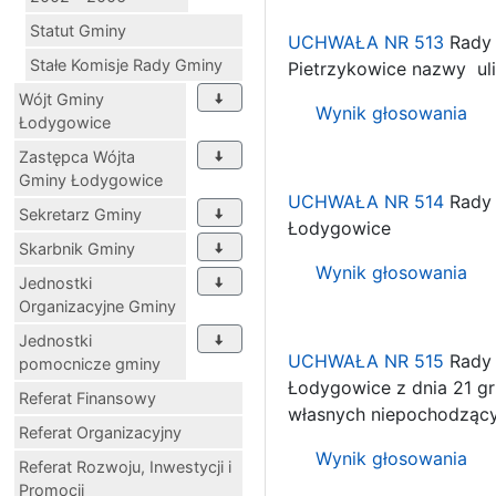
Statut Gminy
UCHWAŁA NR 513
Rady 
Stałe Komisje Rady Gminy
Pietrzykowice nazwy ul
Wójt Gminy
Wynik głosowania
Łodygowice
Zastępca Wójta
Gminy Łodygowice
UCHWAŁA NR 514
Rady 
Sekretarz Gminy
Łodygowice
Skarbnik Gminy
Wynik głosowania
Jednostki
Organizacyjne Gminy
Jednostki
UCHWAŁA NR 515
Rady 
pomocnicze gminy
Łodygowice z dnia 21 g
Referat Finansowy
własnych niepochodzący
Referat Organizacyjny
Wynik głosowania
Referat Rozwoju, Inwestycji i
Promocji