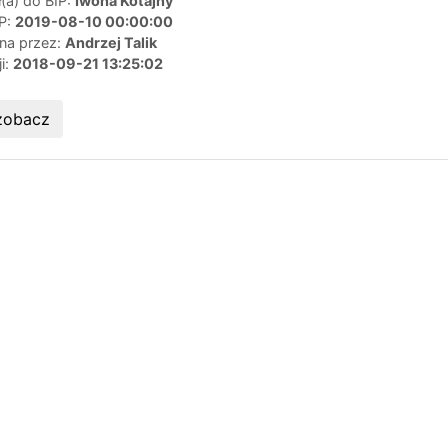
(a) do BIP:
Iwona Kotajny
IP:
2019-08-10 00:00:00
ana przez:
Andrzej Talik
ji:
2018-09-21 13:25:02
zobacz