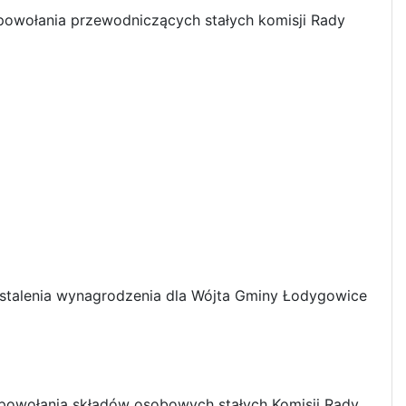
owołania przewodniczących stałych komisji Rady
stalenia wynagrodzenia dla Wójta Gminy Łodygowice
powołania składów osobowych stałych Komisji Rady