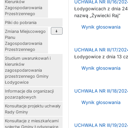
UCHWAŁA NR III/16/202
Kierunków
Zagospodarowania
Łodygowicach z dnia 24
Przestrzennego
nazwą „Żywiecki Raj”
Pliki do pobrania
Wynik głosowania
Zmiana Miejscowego
Planu
Zagospodarowania
Przestrzennego
UCHWAŁA NR III/17/202
Łodygowice z dnia 13 cz
Studium uwarunkowań i
kierunków
Wynik głosowania
zagospodarowania
przestrzennego Gminy
Łodygowice
UCHWAŁA NR III/18/202
Informacje dla organizacji
pozarządowych
Wynik głosowania
Konsultacje projektu uchwały
Rady Gminy
Konsultacje z mieszkańcami
UCHWAŁA NR III/19/202
sołectw Gminy Łodygowice