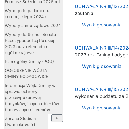
Fundusz Sołecki na 2025 rok
UCHWAŁA NR III/13/202
Wybory do parlamentu
zaufania
europejskiego 2024 r.
Wynik głosowania
Wybory samorządowe 2024
Wybory do Sejmu i Senatu
Rzeczypospolitej Polskiej
2023 oraz referendum
UCHWAŁA NR III/14/202
ogólnokrajowe
2023 rok Gminy Łodygo
Plan ogólny Gminy (POG)
Wynik głosowania
OGŁOSZENIE WÓJTA
GMINY ŁODYGOWICE
Informacja Wójta Gminy w
UCHWAŁA NR III/15/202
sprawie ochrony
wykonania budżetu za 2
przeciwpożarowej
budynków, innych obiektów
Wynik głosowania
budowlanych i terenów
Zmiana Studium
Uwarunkowań i