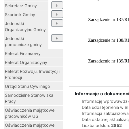
Sekretarz Gminy
Skarbnik Gminy
Zarządzenie nr 137/R
Jednostki
Organizacyjne Gminy
Jednostki
Zarządzenie nr 138/R
pomocnicze gminy
Referat Finansowy
Zarządzenie nr 139/R
Referat Organizacyjny
Referat Rozwoju, Inwestycji i
Promocji
Urząd Stanu Cywilnego
Informacje o dokumenci
Samodzielne Stanowiska
Pracy
Informację wprowawdził
Data udostępnienia w B
Oświadczenia majątkowe
Informacja zaktualizow
pracowników UG
Data ostatniej aktualizac
Oświadczenia majątkowe
Liczba odsłon:
2852