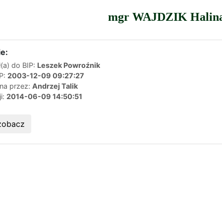
mgr WAJDZIK Halin
e:
(a) do BIP:
Leszek Powroźnik
IP:
2003-12-09 09:27:27
ana przez:
Andrzej Talik
ji:
2014-06-09 14:50:51
zobacz