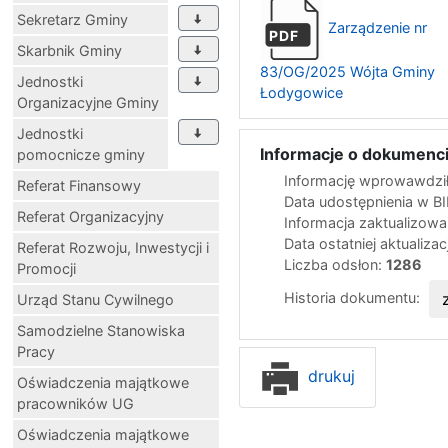
Sekretarz Gminy
Zarządzenie nr
PDF
Skarbnik Gminy
83/OG/2025 Wójta Gminy
Jednostki
Łodygowice
Organizacyjne Gminy
Jednostki
Informacje o dokumenci
pomocnicze gminy
Informację wprowawdził
Referat Finansowy
Data udostępnienia w B
Referat Organizacyjny
Informacja zaktualizow
Data ostatniej aktualizac
Referat Rozwoju, Inwestycji i
Liczba odsłon:
1286
Promocji
Historia dokumentu:
Urząd Stanu Cywilnego
Samodzielne Stanowiska
Pracy
drukuj
Oświadczenia majątkowe
pracowników UG
Oświadczenia majątkowe